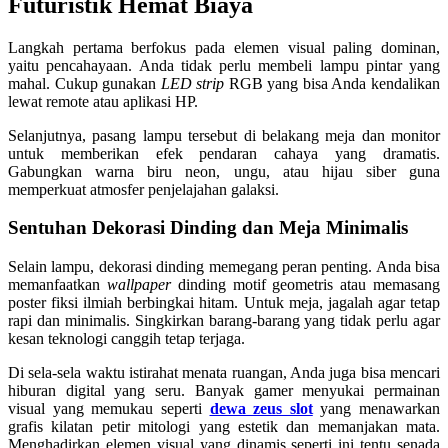
Futuristik Hemat Biaya
Langkah pertama berfokus pada elemen visual paling dominan,
yaitu pencahayaan. Anda tidak perlu membeli lampu pintar yang
mahal. Cukup gunakan
LED strip
RGB yang bisa Anda kendalikan
lewat remote atau aplikasi HP.
Selanjutnya, pasang lampu tersebut di belakang meja dan monitor
untuk memberikan efek pendaran cahaya yang dramatis.
Gabungkan warna biru neon, ungu, atau hijau siber guna
memperkuat atmosfer penjelajahan galaksi.
Sentuhan Dekorasi Dinding dan Meja Minimalis
Selain lampu, dekorasi dinding memegang peran penting. Anda bisa
memanfaatkan
wallpaper
dinding motif geometris atau memasang
poster fiksi ilmiah berbingkai hitam. Untuk meja, jagalah agar tetap
rapi dan minimalis. Singkirkan barang-barang yang tidak perlu agar
kesan teknologi canggih tetap terjaga.
Di sela-sela waktu istirahat menata ruangan, Anda juga bisa mencari
hiburan digital yang seru. Banyak gamer menyukai permainan
visual yang memukau seperti
dewa zeus slot
yang menawarkan
grafis kilatan petir mitologi yang estetik dan memanjakan mata.
Menghadirkan elemen visual yang dinamis seperti ini tentu senada