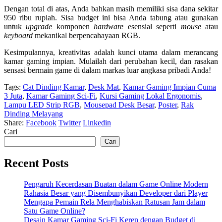
Dengan total di atas, Anda bahkan masih memiliki sisa dana sekitar
950 ribu rupiah. Sisa budget ini bisa Anda tabung atau gunakan
untuk
upgrade
komponen
hardware
esensial seperti
mouse
atau
keyboard
mekanikal berpencahayaan RGB.
Kesimpulannya, kreativitas adalah kunci utama dalam merancang
kamar gaming impian. Mulailah dari perubahan kecil, dan rasakan
sensasi bermain game di dalam markas luar angkasa pribadi Anda!
Tags:
Cat Dinding Kamar
,
Desk Mat
,
Kamar Gaming Impian Cuma
3 Juta
,
Kamar Gaming Sci-Fi
,
Kursi Gaming Lokal Ergonomis
,
Lampu LED Strip RGB
,
Mousepad Desk Besar
,
Poster
,
Rak
Dinding Melayang
Share:
Facebook
Twitter
Linkedin
Cari
Cari
Recent Posts
Pengaruh Kecerdasan Buatan dalam Game Online Modern
Rahasia Besar yang Disembunyikan Developer dari Player
Mengapa Pemain Rela Menghabiskan Ratusan Jam dalam
Satu Game Online?
Desain Kamar Gaming Sci-Fi Keren dengan Budget di