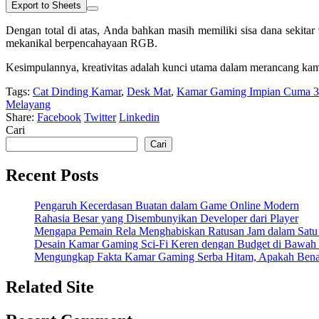
Export to Sheets
Dengan total di atas, Anda bahkan masih memiliki sisa dana sekitar
mekanikal berpencahayaan RGB.
Kesimpulannya, kreativitas adalah kunci utama dalam merancang kama
Tags:
Cat Dinding Kamar
,
Desk Mat
,
Kamar Gaming Impian Cuma 3 
Melayang
Share:
Facebook
Twitter
Linkedin
Cari
Cari
Recent Posts
Pengaruh Kecerdasan Buatan dalam Game Online Modern
Rahasia Besar yang Disembunyikan Developer dari Player
Mengapa Pemain Rela Menghabiskan Ratusan Jam dalam Satu
Desain Kamar Gaming Sci-Fi Keren dengan Budget di Bawah 
Mengungkap Fakta Kamar Gaming Serba Hitam, Apakah Ben
Related Site