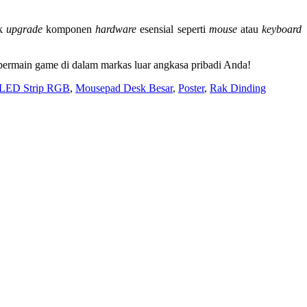
uk
upgrade
komponen
hardware
esensial seperti
mouse
atau
keyboard
 bermain game di dalam markas luar angkasa pribadi Anda!
LED Strip RGB
,
Mousepad Desk Besar
,
Poster
,
Rak Dinding