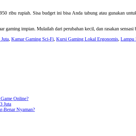
 950 ribu rupiah. Sisa budget ini bisa Anda tabung atau gunakan unt
r gaming impian. Mulailah dari perubahan kecil, dan rasakan sensasi
Juta
,
Kamar Gaming Sci-Fi
,
Kursi Gaming Lokal Ergonomis
,
Lampu 
 Game Online?
3 Juta
ar-Benar Nyaman?