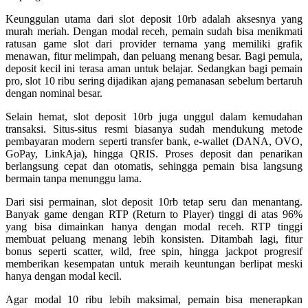
Keunggulan utama dari slot deposit 10rb adalah aksesnya yang
murah meriah. Dengan modal receh, pemain sudah bisa menikmati
ratusan game slot dari provider ternama yang memiliki grafik
menawan, fitur melimpah, dan peluang menang besar. Bagi pemula,
deposit kecil ini terasa aman untuk belajar. Sedangkan bagi pemain
pro, slot 10 ribu sering dijadikan ajang pemanasan sebelum bertaruh
dengan nominal besar.
Selain hemat, slot deposit 10rb juga unggul dalam kemudahan
transaksi. Situs-situs resmi biasanya sudah mendukung metode
pembayaran modern seperti transfer bank, e-wallet (DANA, OVO,
GoPay, LinkAja), hingga QRIS. Proses deposit dan penarikan
berlangsung cepat dan otomatis, sehingga pemain bisa langsung
bermain tanpa menunggu lama.
Dari sisi permainan, slot deposit 10rb tetap seru dan menantang.
Banyak game dengan RTP (Return to Player) tinggi di atas 96%
yang bisa dimainkan hanya dengan modal receh. RTP tinggi
membuat peluang menang lebih konsisten. Ditambah lagi, fitur
bonus seperti scatter, wild, free spin, hingga jackpot progresif
memberikan kesempatan untuk meraih keuntungan berlipat meski
hanya dengan modal kecil.
Agar modal 10 ribu lebih maksimal, pemain bisa menerapkan