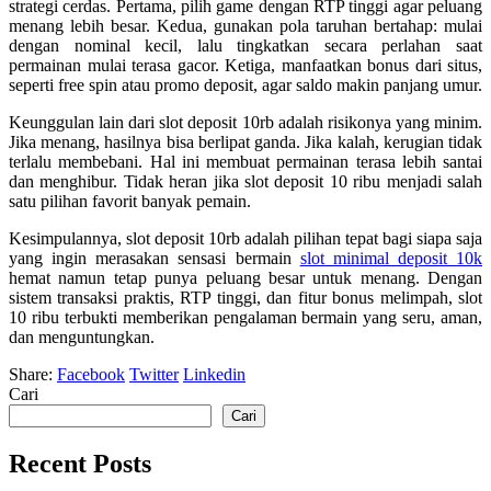
strategi cerdas. Pertama, pilih game dengan RTP tinggi agar peluang
menang lebih besar. Kedua, gunakan pola taruhan bertahap: mulai
dengan nominal kecil, lalu tingkatkan secara perlahan saat
permainan mulai terasa gacor. Ketiga, manfaatkan bonus dari situs,
seperti free spin atau promo deposit, agar saldo makin panjang umur.
Keunggulan lain dari slot deposit 10rb adalah risikonya yang minim.
Jika menang, hasilnya bisa berlipat ganda. Jika kalah, kerugian tidak
terlalu membebani. Hal ini membuat permainan terasa lebih santai
dan menghibur. Tidak heran jika slot deposit 10 ribu menjadi salah
satu pilihan favorit banyak pemain.
Kesimpulannya, slot deposit 10rb adalah pilihan tepat bagi siapa saja
yang ingin merasakan sensasi bermain
slot minimal deposit 10k
hemat namun tetap punya peluang besar untuk menang. Dengan
sistem transaksi praktis, RTP tinggi, dan fitur bonus melimpah, slot
10 ribu terbukti memberikan pengalaman bermain yang seru, aman,
dan menguntungkan.
Share:
Facebook
Twitter
Linkedin
Cari
Cari
Recent Posts