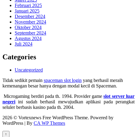
Februari 2025
Januari 2025
Desember 2024
November 2024
Oktober 2024
September 2024
Agustus 2024
Juli 2024
Categories
Uncategorized
Tidak sedikit pemain
spaceman slot login
yang berhasil meraih
kemenangan besar hanya dengan modal kecil di Spaceman.
Microgaming berdiri pada th. 1994. Provider game
slot server luar
negeri
ini sudah berhasil mewujudkan aplikasi pada perangkat
seluler berbasis kasino pada th. 2004.
2026 © Vortexnews Free WordPress Theme. Powered by
WordPress | By
CA WP Themes
↑