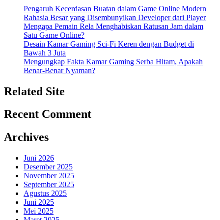
Pengaruh Kecerdasan Buatan dalam Game Online Modern
Rahasia Besar yang Disembunyikan Developer dari Player
Mengapa Pemain Rela Menghabiskan Ratusan Jam dalam
Satu Game Online?
Desain Kamar Gaming Sci-Fi Keren dengan Budget di
Bawah 3 Juta
Mengungkap Fakta Kamar Gaming Serba Hitam, Apakah
Benar-Benar Nyaman?
Related Site
Recent Comment
Archives
Juni 2026
Desember 2025
November 2025
September 2025
Agustus 2025
Juni 2025
Mei 2025
Maret 2025