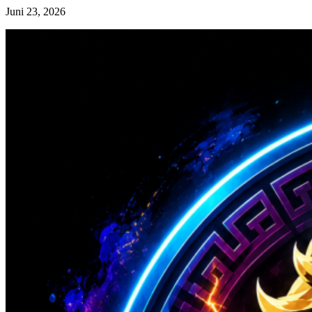
Skip
Juni 23, 2026
to
content