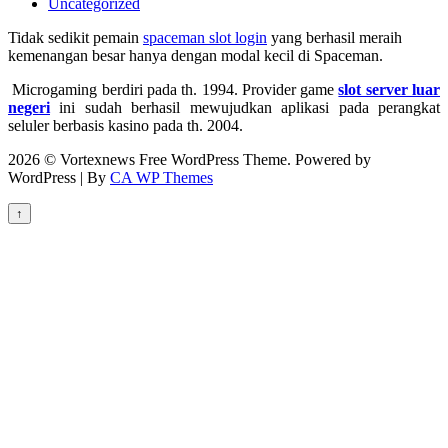
Uncategorized
Tidak sedikit pemain
spaceman slot login
yang berhasil meraih
kemenangan besar hanya dengan modal kecil di Spaceman.
Microgaming berdiri pada th. 1994. Provider game
slot server luar
negeri
ini sudah berhasil mewujudkan aplikasi pada perangkat
seluler berbasis kasino pada th. 2004.
2026 © Vortexnews Free WordPress Theme. Powered by
WordPress | By
CA WP Themes
↑