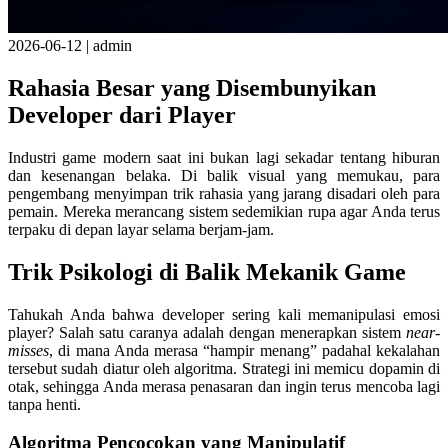
2026-06-12
|
admin
Rahasia Besar yang Disembunyikan
Developer dari Player
Industri game modern saat ini bukan lagi sekadar tentang hiburan
dan kesenangan belaka. Di balik visual yang memukau, para
pengembang menyimpan trik rahasia yang jarang disadari oleh para
pemain. Mereka merancang sistem sedemikian rupa agar Anda terus
terpaku di depan layar selama berjam-jam.
Trik Psikologi di Balik Mekanik Game
Tahukah Anda bahwa developer sering kali memanipulasi emosi
player? Salah satu caranya adalah dengan menerapkan sistem
near-
misses
, di mana Anda merasa “hampir menang” padahal kekalahan
tersebut sudah diatur oleh algoritma. Strategi ini memicu dopamin di
otak, sehingga Anda merasa penasaran dan ingin terus mencoba lagi
tanpa henti.
Algoritma Pencocokan yang Manipulatif