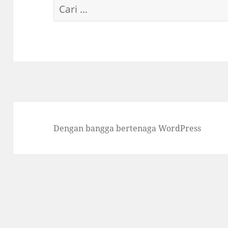
Cari
untuk:
Dengan bangga bertenaga WordPress