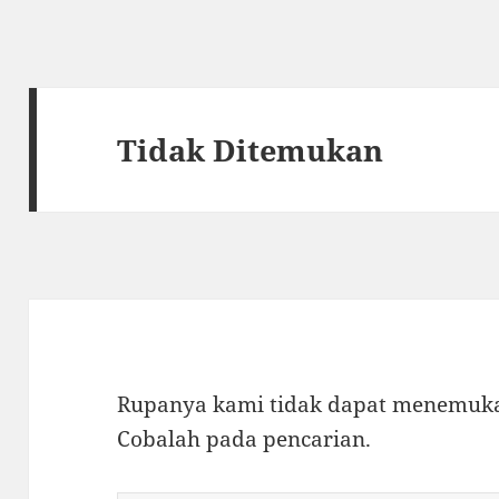
Tidak Ditemukan
Rupanya kami tidak dapat menemukan
Cobalah pada pencarian.