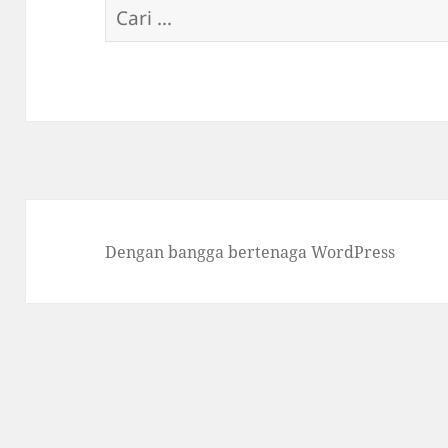
Cari
untuk:
Dengan bangga bertenaga WordPress