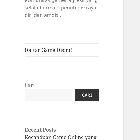
Komunitas gamer agresif yang
selalu bermain penuh percaya
diri dan ambisi.
Daftar Game Disini!
Cari
CARI
Recent Posts
Kecanduan Game Online yang